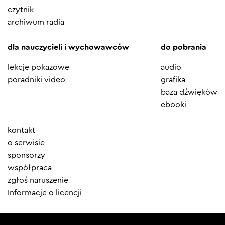
czytnik
archiwum radia
dla nauczycieli i wychowawców
do pobrania
lekcje pokazowe
audio
poradniki video
grafika
baza dźwięków
ebooki
Element
kontakt
menu
o serwisie
sponsorzy
współpraca
zgłoś naruszenie
Informacje o licencji