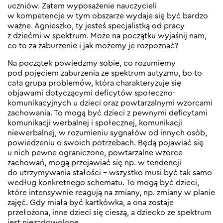
uczniów. Zatem wyposażenie nauczycieli
w kompetencje w tym obszarze wydaje się być bardzo
ważne. Agnieszko, ty jesteś specjalistką od pracy
z dziećmi w spektrum. Może na początku wyjaśnij nam,
co to za zaburzenie i jak możemy je rozpoznać?
Na początek powiedzmy sobie, co rozumiemy
pod pojęciem zaburzenia ze spektrum autyzmu, bo to
cała grupa problemów, która charakteryzuje się
objawami dotyczącymi deficytów społeczno-
komunikacyjnych u dzieci oraz powtarzalnymi wzorcami
zachowania. To mogą być dzieci z pewnymi deficytami
komunikacji werbalnej i społecznej, komunikacji
niewerbalnej, w rozumieniu sygnałów od innych osób,
powiedzeniu o swoich potrzebach. Będą pojawiać się
u nich pewne ograniczone, powtarzalne wzorce
zachowań, mogą przejawiać się np. w tendencji
do utrzymywania stałości – wszystko musi być tak samo
według konkretnego schematu. To mogą być dzieci,
które intensywnie reagują na zmiany, np. zmiany w planie
zajęć. Gdy miała być kartkówka, a ona zostaje
przełożona, inne dzieci się cieszą, a dziecko ze spektrum
jest niezadowolone.