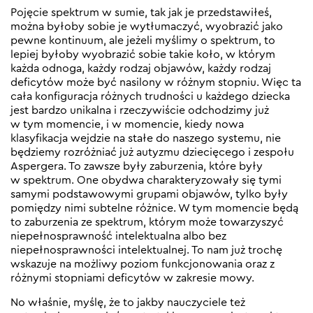
Pojęcie spektrum w sumie, tak jak je przedstawiłeś,
można byłoby sobie je wytłumaczyć, wyobrazić jako
pewne kontinuum, ale jeżeli myślimy o spektrum, to
lepiej byłoby wyobrazić sobie takie koło, w którym
każda odnoga, każdy rodzaj objawów, każdy rodzaj
deficytów może być nasilony w różnym stopniu. Więc ta
cała konfiguracja różnych trudności u każdego dziecka
jest bardzo unikalna i rzeczywiście odchodzimy już
w tym momencie, i w momencie, kiedy nowa
klasyfikacja wejdzie na stałe do naszego systemu, nie
będziemy rozróżniać już autyzmu dziecięcego i zespołu
Aspergera. To zawsze były zaburzenia, które były
w spektrum. One obydwa charakteryzowały się tymi
samymi podstawowymi grupami objawów, tylko były
pomiędzy nimi subtelne różnice. W tym momencie będą
to zaburzenia ze spektrum, którym może towarzyszyć
niepełnosprawność intelektualna albo bez
niepełnosprawności intelektualnej. To nam już trochę
wskazuje na możliwy poziom funkcjonowania oraz z
różnymi stopniami deficytów w zakresie mowy.
No właśnie, myślę, że to jakby nauczyciele też