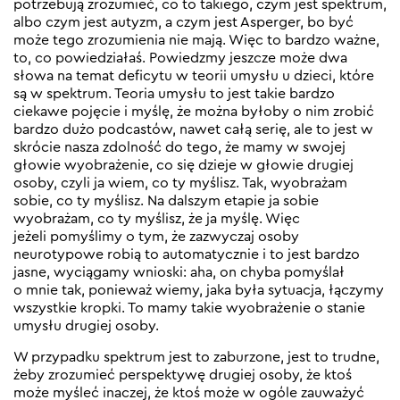
potrzebują zrozumieć, co to takiego, czym jest spektrum,
albo czym jest autyzm, a czym jest Asperger, bo być
może tego zrozumienia nie mają. Więc to bardzo ważne,
to, co powiedziałaś. Powiedzmy jeszcze może dwa
słowa na temat deficytu w teorii umysłu u dzieci, które
są w spektrum. Teoria umysłu to jest takie bardzo
ciekawe pojęcie i myślę, że można byłoby o nim zrobić
bardzo dużo podcastów, nawet całą serię, ale to jest w
skrócie nasza zdolność do tego, że mamy w swojej
głowie wyobrażenie, co się dzieje w głowie drugiej
osoby, czyli ja wiem, co ty myślisz. Tak, wyobrażam
sobie, co ty myślisz. Na dalszym etapie ja sobie
wyobrażam, co ty myślisz, że ja myślę. Więc
jeżeli pomyślimy o tym, że zazwyczaj osoby
neurotypowe robią to automatycznie i to jest bardzo
jasne, wyciągamy wnioski: aha, on chyba pomyślał
o mnie tak, ponieważ wiemy, jaka była sytuacja, łączymy
wszystkie kropki. To mamy takie wyobrażenie o stanie
umysłu drugiej osoby.
W przypadku spektrum jest to zaburzone, jest to trudne,
żeby zrozumieć perspektywę drugiej osoby, że ktoś
może myśleć inaczej, że ktoś może w ogóle zauważyć