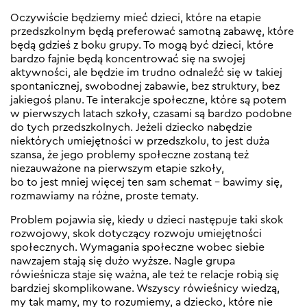
Oczywiście będziemy mieć dzieci, które na etapie
przedszkolnym będą preferować samotną zabawę, które
będą gdzieś z boku grupy. To mogą być dzieci, które
bardzo fajnie będą koncentrować się na swojej
aktywności, ale będzie im trudno odnaleźć się w takiej
spontanicznej, swobodnej zabawie, bez struktury, bez
jakiegoś planu. Te interakcje społeczne, które są potem
w pierwszych latach szkoły, czasami są bardzo podobne
do tych przedszkolnych. Jeżeli dziecko nabędzie
niektórych umiejętności w przedszkolu, to jest duża
szansa, że jego problemy społeczne zostaną też
niezauważone na pierwszym etapie szkoły,
bo to jest mniej więcej ten sam schemat – bawimy się,
rozmawiamy na różne, proste tematy.
Problem pojawia się, kiedy u dzieci następuje taki skok
rozwojowy, skok dotyczący rozwoju umiejętności
społecznych. Wymagania społeczne wobec siebie
nawzajem stają się dużo wyższe. Nagle grupa
rówieśnicza staje się ważna, ale też te relacje robią się
bardziej skomplikowane. Wszyscy rówieśnicy wiedzą,
my tak mamy, my to rozumiemy, a dziecko, które nie