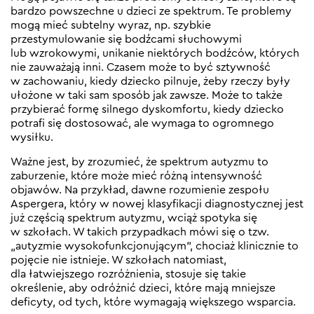
bardzo powszechne u dzieci ze spektrum. Te problemy
mogą mieć subtelny wyraz, np. szybkie
przestymulowanie się bodźcami słuchowymi
lub wzrokowymi, unikanie niektórych bodźców, których
nie zauważają inni. Czasem może to być sztywność
w zachowaniu, kiedy dziecko pilnuje, żeby rzeczy były
ułożone w taki sam sposób jak zawsze. Może to także
przybierać formę silnego dyskomfortu, kiedy dziecko
potrafi się dostosować, ale wymaga to ogromnego
wysiłku.
Ważne jest, by zrozumieć, że spektrum autyzmu to
zaburzenie, które może mieć różną intensywność
objawów. Na przykład, dawne rozumienie zespołu
Aspergera, który w nowej klasyfikacji diagnostycznej jest
już częścią spektrum autyzmu, wciąż spotyka się
w szkołach. W takich przypadkach mówi się o tzw.
„autyzmie wysokofunkcjonującym”, chociaż klinicznie to
pojęcie nie istnieje. W szkołach natomiast,
dla łatwiejszego rozróżnienia, stosuje się takie
określenie, aby odróżnić dzieci, które mają mniejsze
deficyty, od tych, które wymagają większego wsparcia.