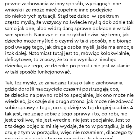
pewne zachowania w inny sposób, wyciągnąć inne
wnioski i że może mieć zupełnie inne podejście
do niektórych sytuacji. Stąd też dzieci w spektrum
często myślą, że wszyscy na świecie myślą dokładnie tak
samo jak one, albo widzą daną sprawę dokładnie w taki
sam sposób. Nauczyciel na przykład dziwi się temu, jak
dziecko może myśleć o czymś w taki sposób, nie biorąc
pod uwagę tego, jak druga osoba myśli, jakie ma emocje
i tak dalej. Natomiast tutaj jest to, mówiąc kolokwialnie,
deficytowe, to znaczy, że to nie wynika z niechęci
dziecka, a z tego, że dziecko po prostu nie jest w stanie
w taki sposób funkcjonować.
Tak, też myślę, że zahaczasz tutaj o takie zachowania,
gdzie dorośli nauczyciele czasami postrzegają coś,
że dziecko na pewno robi to specjalnie, jak ono może nie
wiedzieć, jak czuje się druga strona, jak może nie zdawać
sobie sprawy z tego, co się dzieje w tej drugiej osobie. A
tak jest, nie zdaje sobie z tego sprawy i to, co robi, nie
jest złośliwe, nie jest wredne, nie jest specjalnie. Jest to
z takiego pojęcia: mi się wydaje, że to w porządku, ja się
czuję z tym w porządku, więc nie rozumiem, dlaczego ty
masz się nie czuć z tym w porządku. Ja chcę coś