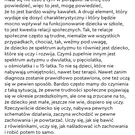
powiedzieć, więc to jest, mogę powiedzieć,
że to jest bardzo ważny kawałek. A drugi element, który
wydaje się dosyć charakterystyczny i który będzie
mocno wpływał na funkcjonowanie dziecka w szkole,
to jest kwestia relacji społecznych. Tak, te relacje
społeczne często są trudne, niemalże we wszystkich
przypadkach, chociaż, tak, weźmy pod uwagę,
że dziecko ze spektrum autyzmu to również jest dziecko,
które się uczy i rozwija. Czymś zupełnie innym jest
spektrum autyzmu u dwulatka, u pięciolatka,
u ośmiolatka i u 15-latka. To nie są dzieci, które nie
nabywają umiejętności, nawet bez terapii. Nawet zanim
diagnoza zostanie prawidłowo postawiona, one też uczą
się w pewien sposób. Bardzo często mamy do czynienia
z taką sytuacją, że pewne trudności społeczne pojawiają
się w okresie przedszkolnym, ale one są zrzucane na to,
że dziecko jest małe, jeszcze nie wie, dopiero się uczy.
Rzeczywiście dziecko się uczy, nabywa pewnych
schematów działania, zaczyna wchodzić w pewne
zachowania i je powtarzać. Uczy się, jak się bawić
z rówieśnikami, uczy się, jak naśladować ich zachowania
i robić potem to samo.