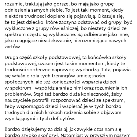
rozumie, traktują jako gorsze, bo mają jako grupę
odniesienia samych siebie. To jest taki moment, kiedy
niektóre trudności dopiero się pojawiają. Okazuje się,
że to jest dziecko, które zaczyna odstawać od grupy, być
wykluczane z grupy rówieśniczej, bo niestety dzieci ze
spektrum często są wykluczane. Są odbierane jako inne,
jako reagujące nieadekwatnie, nierozumiejące naszych
żartów.
Druga część szkoły podstawowej, ta końcówka szkoły
podstawowej, czasem jest takim momentem, kiedy te
trudności społeczne naprawdę wychodzą. Tutaj pojawia
się właśnie rola tych treningów umiejętności
społecznych, ale też konieczności wsparcia dzieci
w spektrum i współdziałania z nimi oraz rozumienia ich
problemów. Stąd też bardzo duża konieczność, żeby
nauczyciele potrafili rozpoznawać dzieci ze spektrum,
żeby wspomagać dzieci i wspierać je w tych bardzo
trudnych dla nich krokach radzenia sobie z objawami
wynikającymi z tych deficytów.
Bardzo dziękujemy za dzisiaj, jak zwykle czas nam się
bardzo szybko skończył. Natomiast w przyszłym naszym