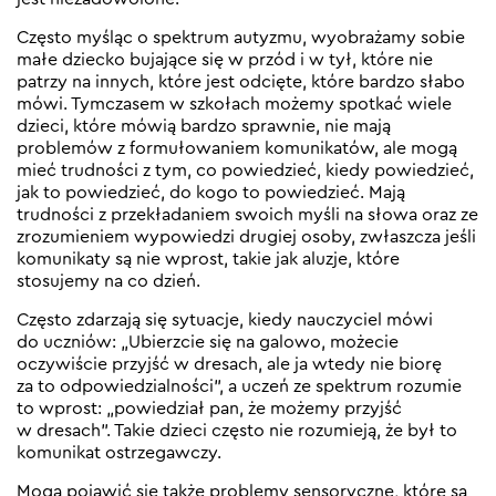
Często myśląc o spektrum autyzmu, wyobrażamy sobie
małe dziecko bujające się w przód i w tył, które nie
patrzy na innych, które jest odcięte, które bardzo słabo
mówi. Tymczasem w szkołach możemy spotkać wiele
dzieci, które mówią bardzo sprawnie, nie mają
problemów z formułowaniem komunikatów, ale mogą
mieć trudności z tym, co powiedzieć, kiedy powiedzieć,
jak to powiedzieć, do kogo to powiedzieć. Mają
trudności z przekładaniem swoich myśli na słowa oraz ze
zrozumieniem wypowiedzi drugiej osoby, zwłaszcza jeśli
komunikaty są nie wprost, takie jak aluzje, które
stosujemy na co dzień.
Często zdarzają się sytuacje, kiedy nauczyciel mówi
do uczniów: „Ubierzcie się na galowo, możecie
oczywiście przyjść w dresach, ale ja wtedy nie biorę
za to odpowiedzialności”, a uczeń ze spektrum rozumie
to wprost: „powiedział pan, że możemy przyjść
w dresach”. Takie dzieci często nie rozumieją, że był to
komunikat ostrzegawczy.
Mogą pojawić się także problemy sensoryczne, które są