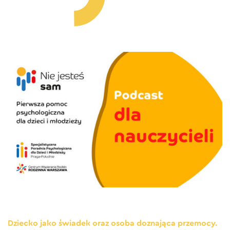
Dziecko jako świadek oraz osoba doznająca przemocy.