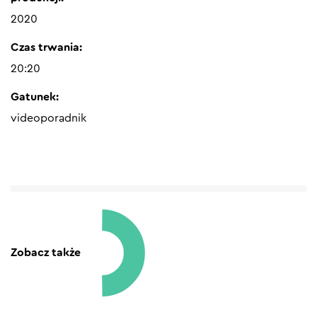
2020
Czas trwania:
20:20
Gatunek:
videoporadnik
Zobacz także