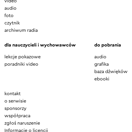
video
audio
foto
czytnik
archiwum radia
dla nauczycieli i wychowawców
do pobrania
lekcje pokazowe
audio
poradniki video
grafika
baza dźwięków
ebooki
Element
kontakt
menu
o serwisie
sponsorzy
współpraca
zgłoś naruszenie
Informacje o licencji