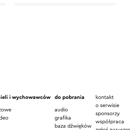
Element
cieli i wychowawców
do pobrania
kontakt
menu
o serwisie
azowe
audio
sponsorzy
ideo
grafika
współpraca
baza dźwięków
zgłoś naruszen