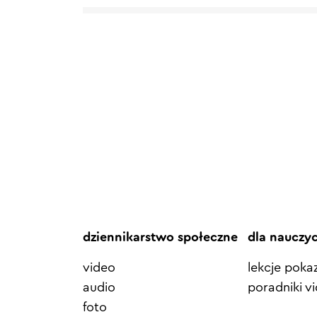
dziennikarstwo społeczne
dla nauczy
video
lekcje pok
audio
poradniki v
foto