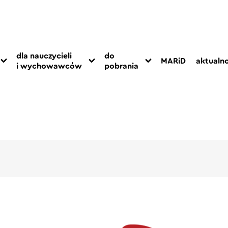
dla nauczycieli
do
MARiD
aktualno
i wychowawców
pobrania