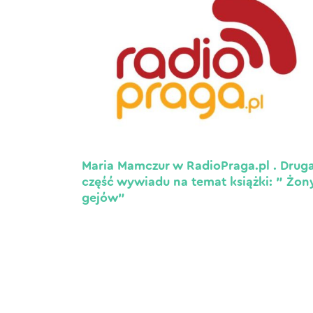
Maria Mamczur w RadioPraga.pl . Drug
część wywiadu na temat książki: ” Żon
gejów”