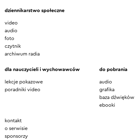
dziennikarstwo społeczne
video
audio
foto
czytnik
archiwum radia
dla nauczycieli i wychowawców
do pobrania
lekcje pokazowe
audio
poradniki video
grafika
baza dźwięków
ebooki
Element
kontakt
menu
o serwisie
sponsorzy