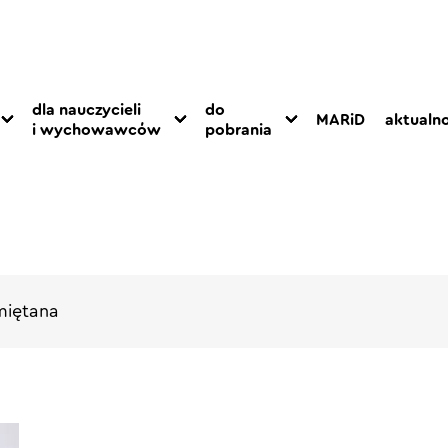
dla nauczycieli
do
MARiD
aktualno
i wychowawców
pobrania
iętana