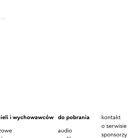
Element
cieli i wychowawców
do pobrania
kontakt
menu
o serwisie
azowe
audio
sponsorzy