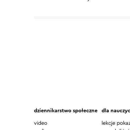
dziennikarstwo społeczne
dla nauczy
video
lekcje pok