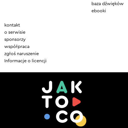
baza dźwięków
ebooki
Element
kontakt
menu
o serwisie
sponsorzy
współpraca
zgłoś naruszenie
Informacje o licencji