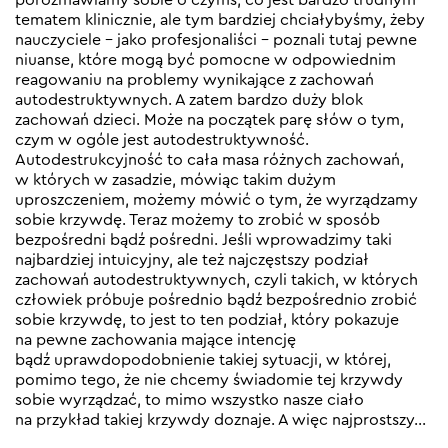
tematem klinicznie, ale tym bardziej chciałybyśmy, żeby
nauczyciele – jako profesjonaliści – poznali tutaj pewne
niuanse, które mogą być pomocne w odpowiednim
reagowaniu na problemy wynikające z zachowań
autodestruktywnych. A zatem bardzo duży blok
zachowań dzieci. Może na początek parę słów o tym,
czym w ogóle jest autodestruktywność.
Autodestrukcyjność to cała masa różnych zachowań,
w których w zasadzie, mówiąc takim dużym
uproszczeniem, możemy mówić o tym, że wyrządzamy
sobie krzywdę. Teraz możemy to zrobić w sposób
bezpośredni bądź pośredni. Jeśli wprowadzimy taki
najbardziej intuicyjny, ale też najczęstszy podział
zachowań autodestruktywnych, czyli takich, w których
człowiek próbuje pośrednio bądź bezpośrednio zrobić
sobie krzywdę, to jest to ten podział, który pokazuje
na pewne zachowania mające intencję
bądź uprawdopodobnienie takiej sytuacji, w której,
pomimo tego, że nie chcemy świadomie tej krzywdy
sobie wyrządzać, to mimo wszystko nasze ciało
na przykład takiej krzywdy doznaje. A więc najprostszy…