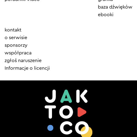
baza dźwięków
ebooki
Element
kontakt
menu
o serwisie
sponsorzy
współpraca
zgłoś naruszenie
Informacje o licencji