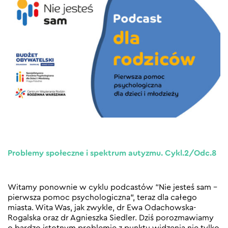
Problemy społeczne i spektrum autyzmu. Cykl.2/Odc.8
Witamy ponownie w cyklu podcastów “Nie jesteś sam –
pierwsza pomoc psychologiczna”, teraz dla całego
miasta. Wita Was, jak zwykle, dr Ewa Odachowska-
Rogalska oraz dr Agnieszka Siedler. Dziś porozmawiamy
o bardzo istotnym problemie z punktu widzenia nie tylko