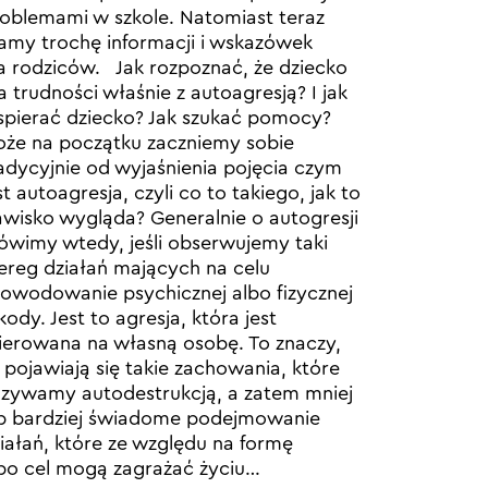
oblemami w szkole. Natomiast teraz
my trochę informacji i wskazówek
a rodziców. Jak rozpoznać, że dziecko
 trudności właśnie z autoagresją? I jak
pierać dziecko? Jak szukać pomocy?
że na początku zaczniemy sobie
adycyjnie od wyjaśnienia pojęcia czym
st autoagresja, czyli co to takiego, jak to
awisko wygląda? Generalnie o autogresji
wimy wtedy, jeśli obserwujemy taki
ereg działań mających na celu
owodowanie psychicznej albo fizycznej
kody. Jest to agresja, która jest
ierowana na własną osobę. To znaczy,
 pojawiają się takie zachowania, które
zywamy autodestrukcją, a zatem mniej
b bardziej świadome podejmowanie
iałań, które ze względu na formę
bo cel mogą zagrażać życiu…