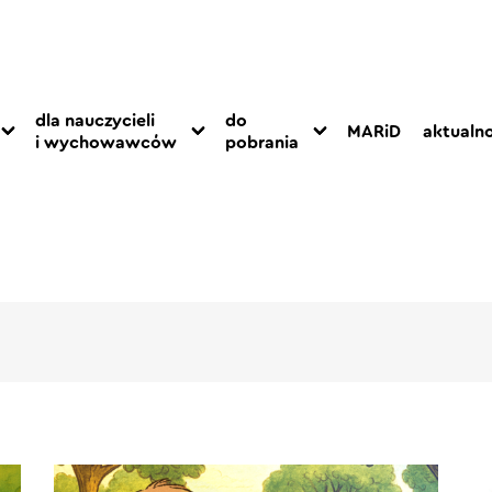
dla nauczycieli
do
MARiD
aktualno
i wychowawców
pobrania