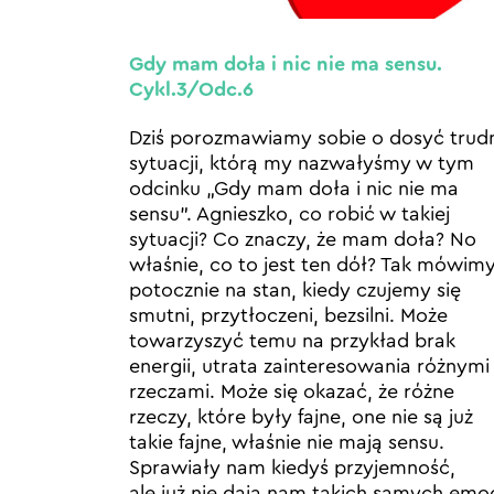
Gdy mam doła i nic nie ma sensu.
Cykl.3/Odc.6
Dziś porozmawiamy sobie o dosyć trud
sytuacji, którą my nazwałyśmy w tym
odcinku „Gdy mam doła i nic nie ma
sensu”. Agnieszko, co robić w takiej
sytuacji? Co znaczy, że mam doła? No
właśnie, co to jest ten dół? Tak mówim
potocznie na stan, kiedy czujemy się
smutni, przytłoczeni, bezsilni. Może
towarzyszyć temu na przykład brak
energii, utrata zainteresowania różnymi
rzeczami. Może się okazać, że różne
rzeczy, które były fajne, one nie są już
takie fajne, właśnie nie mają sensu.
Sprawiały nam kiedyś przyjemność,
ale już nie dają nam takich samych emoc