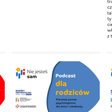
tr
cz
ta
ty
ci
wł
z 