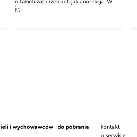
o takich zaburzeniach jak anoreksja. W
jej…
Element
cieli i wychowawców
do pobrania
kontakt
menu
o serwisie