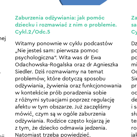
Zaburzenia odżywiania: jak pomóc
Za
dziecku i rozmawiać z nim o problemie.
sa
Cykl.2/Odc.5
C
nej
Witamy ponownie w cyklu podcastów
Dz
„Nie jesteś sam: pierwsza pomoc
po
psychologiczna”. Wita was dr Ewa
po
Odachowska-Rogalska oraz dr Agnieszka
mi
Siedler. Dziś rozmawiamy na temat
Od
y
problemów, które dotyczą sposobu
Si
odżywiania, żywienia oraz funkcjonowania
pr
w kontekście prób poradzenia sobie
od
z różnymi sytuacjami poprzez regulację
de
afektu w tym obszarze. Już zaczęliśmy
i 
mówić, czym są w ogóle zaburzenia
sł
odżywiania. Rodzice często kojarzą je
te
z tym, że dziecko odmawia jedzenia.
ro
Natomiast trzeba powiedzieć,
ja
ji.