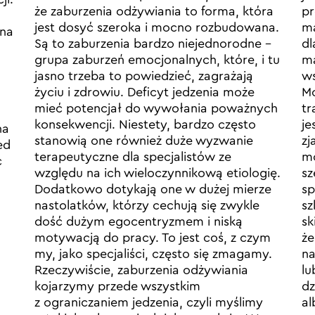
że zaburzenia odżywiania to forma, która
pr
jest dosyć szeroka i mocno rozbudowana.
ma
sna
Są to zaburzenia bardzo niejednorodne –
dl
grupa zaburzeń emocjonalnych, które, i tu
ma
jasno trzeba to powiedzieć, zagrażają
ws
życiu i zdrowiu. Deficyt jedzenia może
Mo
mieć potencjał do wywołania poważnych
tr
konsekwencji. Niestety, bardzo często
je
na
stanowią one również duże wyzwanie
zj
ed
terapeutyczne dla specjalistów ze
mó
ć
względu na ich wieloczynnikową etiologię.
sz
Dodatkowo dotykają one w dużej mierze
sp
nastolatków, którzy cechują się zwykle
sz
dość dużym egocentryzmem i niską
sk
motywacją do pracy. To jest coś, z czym
że
my, jako specjaliści, często się zmagamy.
na
Rzeczywiście, zaburzenia odżywiania
lu
kojarzymy przede wszystkim
dz
z ograniczaniem jedzenia, czyli myślimy
al