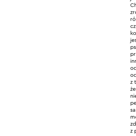
Ch
zr
ró
cz
ko
je
ps
pr
in
od
od
z 
że
ni
pe
sa
mo
zd
z 