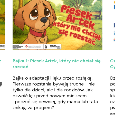
e
Bajka 1: Piesek Artek, który nie chciał się
Cz
rozstać
Cy
Bajka o adaptacji i lęku przed rozłąką.
Dz
i
Pierwsze rozstania bywają trudne – nie
p
tylko dla dzieci, ale i dla rodziców. Jak
sp
oswoić lęk przed nowym miejscem
kt
i poczuć się pewniej, gdy mama lub tata
cz
znikają za progiem?
ps
je