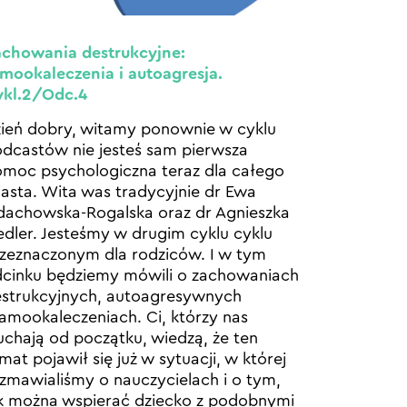
chowania destrukcyjne:
mookaleczenia i autoagresja.
ykl.2/Odc.4
ień dobry, witamy ponownie w cyklu
dcastów nie jesteś sam pierwsza
moc psychologiczna teraz dla całego
asta. Wita was tradycyjnie dr Ewa
achowska-Rogalska oraz dr Agnieszka
edler. Jesteśmy w drugim cyklu cyklu
zeznaczonym dla rodziców. I w tym
cinku będziemy mówili o zachowaniach
strukcyjnych, autoagresywnych
samookaleczeniach. Ci, którzy nas
uchają od początku, wiedzą, że ten
mat pojawił się już w sytuacji, w której
zmawialiśmy o nauczycielach i o tym,
k można wspierać dziecko z podobnymi