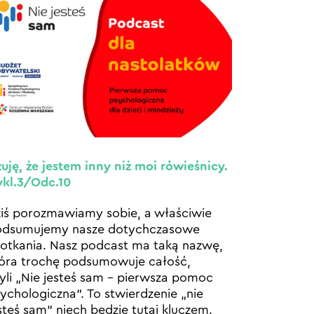
uję, że jestem inny niż moi rówieśnicy.
kl.3/Odc.10
iś porozmawiamy sobie, a właściwie
odsumujemy nasze dotychczasowe
otkania. Nasz podcast ma taką nazwę,
óra trochę podsumowuje całość,
yli „Nie jesteś sam – pierwsza pomoc
ychologiczna”. To stwierdzenie „nie
steś sam” niech będzie tutaj kluczem.