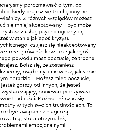
ciałyśmy porozmawiać o tym, co
obić, kiedy czujesz się trochę inny niż
wieśnicy. Z różnych względów możesz
uć się mniej akceptowany – być może
rzystasz z usług psychologicznych,
steś w stanie jakiegoś kryzysu
ychicznego, czujesz się nieakceptowany
zez resztę rówieśników lub z jakiegoś
nego powodu masz poczucie, że trochę
stajesz. Boisz się, że zostaniesz
rzucony, osądzony, i nie wiesz, jak sobie
tym poradzić. Możesz mieć poczucie,
 jesteś gorszy od innych, że jesteś
ewystarczający, ponieważ przeżywasz
wne trudności. Możesz też czuć się
motny w tych swoich trudnościach. To
że być związane z diagnozą
rowotną, którą otrzymałeś,
problemami emocjonalnymi,