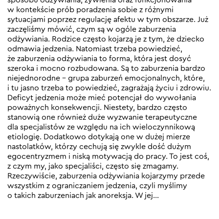
w kontekście prób poradzenia sobie z różnymi
sytuacjami poprzez regulację afektu w tym obszarze. Już
zaczęliśmy mówić, czym są w ogóle zaburzenia
odżywiania. Rodzice często kojarzą je z tym, że dziecko
odmawia jedzenia. Natomiast trzeba powiedzieć,
że zaburzenia odżywiania to forma, która jest dosyć
szeroka i mocno rozbudowana. Są to zaburzenia bardzo
niejednorodne – grupa zaburzeń emocjonalnych, które,
i tu jasno trzeba to powiedzieć, zagrażają życiu i zdrowiu.
Deficyt jedzenia może mieć potencjał do wywołania
poważnych konsekwencji. Niestety, bardzo często
stanowią one również duże wyzwanie terapeutyczne
dla specjalistów ze względu na ich wieloczynnikową
etiologię. Dodatkowo dotykają one w dużej mierze
nastolatków, którzy cechują się zwykle dość dużym
egocentryzmem i niską motywacją do pracy. To jest coś,
z czym my, jako specjaliści, często się zmagamy.
Rzeczywiście, zaburzenia odżywiania kojarzymy przede
wszystkim z ograniczaniem jedzenia, czyli myślimy
o takich zaburzeniach jak anoreksja. W jej…