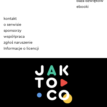
baza dźwięków
ebooki
Element
kontakt
menu
o serwisie
sponsorzy
współpraca
zgłoś naruszenie
Informacje o licencji