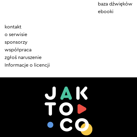
baza dźwięków
ebooki
Element
kontakt
menu
o serwisie
sponsorzy
współpraca
zgłoś naruszenie
Informacje o licencji