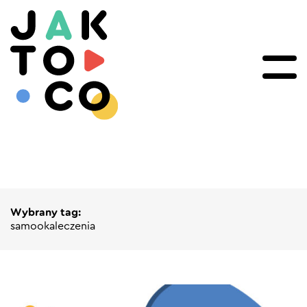
Wybrany tag:
samookaleczenia