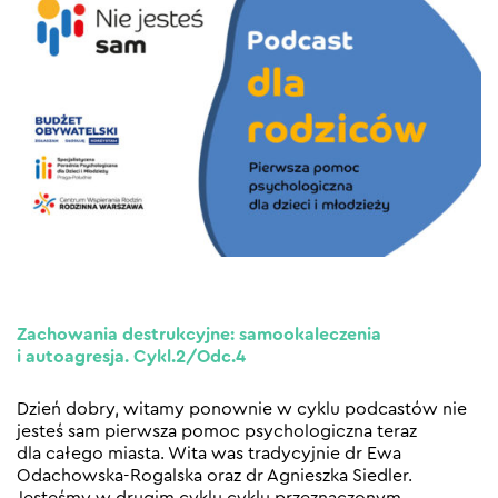
Zachowania destrukcyjne: samookaleczenia
i autoagresja. Cykl.2/Odc.4
Dzień dobry, witamy ponownie w cyklu podcastów nie
jesteś sam pierwsza pomoc psychologiczna teraz
dla całego miasta. Wita was tradycyjnie dr Ewa
Odachowska-Rogalska oraz dr Agnieszka Siedler.
Jesteśmy w drugim cyklu cyklu przeznaczonym