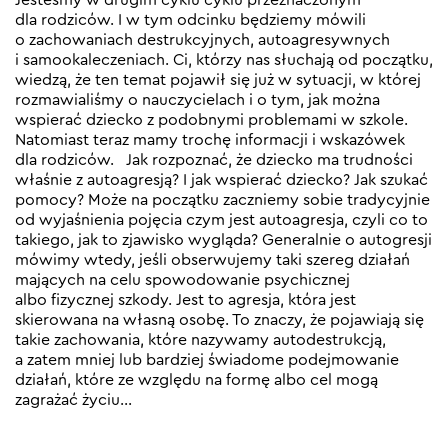
dla rodziców. I w tym odcinku będziemy mówili
o zachowaniach destrukcyjnych, autoagresywnych
i samookaleczeniach. Ci, którzy nas słuchają od początku,
wiedzą, że ten temat pojawił się już w sytuacji, w której
rozmawialiśmy o nauczycielach i o tym, jak można
wspierać dziecko z podobnymi problemami w szkole.
Natomiast teraz mamy trochę informacji i wskazówek
dla rodziców. Jak rozpoznać, że dziecko ma trudności
właśnie z autoagresją? I jak wspierać dziecko? Jak szukać
pomocy? Może na początku zaczniemy sobie tradycyjnie
od wyjaśnienia pojęcia czym jest autoagresja, czyli co to
takiego, jak to zjawisko wygląda? Generalnie o autogresji
mówimy wtedy, jeśli obserwujemy taki szereg działań
mających na celu spowodowanie psychicznej
albo fizycznej szkody. Jest to agresja, która jest
skierowana na własną osobę. To znaczy, że pojawiają się
takie zachowania, które nazywamy autodestrukcją,
a zatem mniej lub bardziej świadome podejmowanie
działań, które ze względu na formę albo cel mogą
zagrażać życiu…