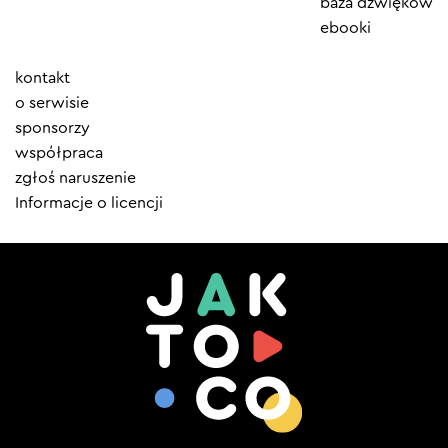
baza dźwięków
ebooki
Element
kontakt
menu
o serwisie
sponsorzy
współpraca
zgłoś naruszenie
Informacje o licencji