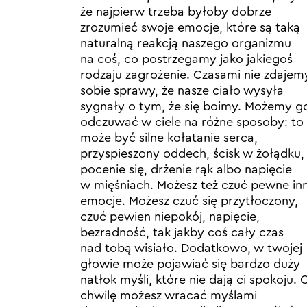
że najpierw trzeba byłoby dobrze
zrozumieć swoje emocje, które są taką
naturalną reakcją naszego organizmu
na coś, co postrzegamy jako jakiegoś
rodzaju zagrożenie. Czasami nie zdajem
sobie sprawy, że nasze ciało wysyła
sygnały o tym, że się boimy. Możemy g
odczuwać w ciele na różne sposoby: to
może być silne kołatanie serca,
przyspieszony oddech, ścisk w żołądku,
pocenie się, drżenie rąk albo napięcie
w mięśniach. Możesz też czuć pewne in
emocje. Możesz czuć się przytłoczony,
czuć pewien niepokój, napięcie,
bezradność, tak jakby coś cały czas
nad tobą wisiało. Dodatkowo, w twojej
głowie może pojawiać się bardzo duży
natłok myśli, które nie dają ci spokoju. 
chwilę możesz wracać myślami