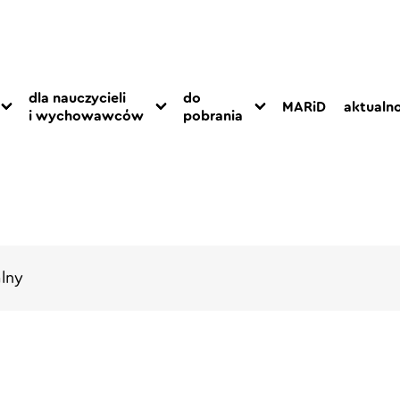
dla nauczycieli
do
MARiD
aktualno
i wychowawców
pobrania
lny