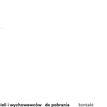
Element
cieli i wychowawców
do pobrania
kontakt