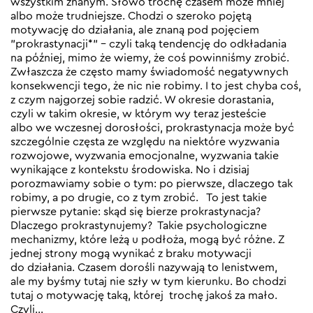
wszystkim znanym. Słowo trochę czasem może mniej
albo może trudniejsze. Chodzi o szeroko pojętą
motywację do działania, ale znaną pod pojęciem
”prokrastynacji*” – czyli taką tendencję do odkładania
na później, mimo że wiemy, że coś powinniśmy zrobić.
Zwłaszcza że często mamy świadomość negatywnych
konsekwencji tego, że nic nie robimy. I to jest chyba coś,
z czym najgorzej sobie radzić. W okresie dorastania,
czyli w takim okresie, w którym wy teraz jesteście
albo we wczesnej dorosłości, prokrastynacja może być
szczególnie częsta ze względu na niektóre wyzwania
rozwojowe, wyzwania emocjonalne, wyzwania takie
wynikające z kontekstu środowiska. No i dzisiaj
porozmawiamy sobie o tym: po pierwsze, dlaczego tak
robimy, a po drugie, co z tym zrobić. To jest takie
pierwsze pytanie: skąd się bierze prokrastynacja?
Dlaczego prokrastynujemy? Takie psychologiczne
mechanizmy, które leżą u podłoża, mogą być różne. Z
jednej strony mogą wynikać z braku motywacji
do działania. Czasem dorośli nazywają to lenistwem,
ale my byśmy tutaj nie szły w tym kierunku. Bo chodzi
tutaj o motywację taką, której trochę jakoś za mało.
Czyli…