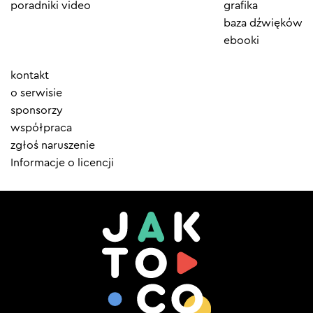
poradniki video
grafika
baza dźwięków
ebooki
Element
kontakt
menu
o serwisie
sponsorzy
współpraca
zgłoś naruszenie
Informacje o licencji