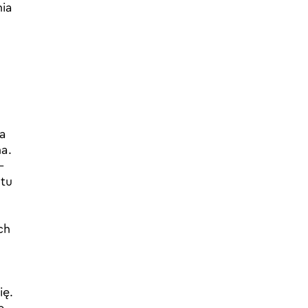
nia
ra
a.
–
 tu
ch
ię.
e