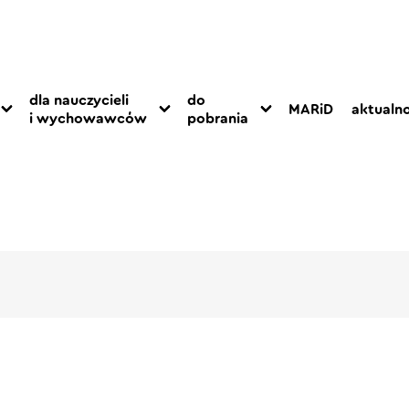
dla nauczycieli
do
MARiD
aktualno
i wychowawców
pobrania
a