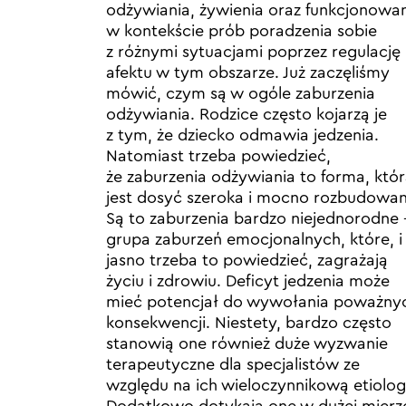
odżywiania, żywienia oraz funkcjonowa
w kontekście prób poradzenia sobie
z różnymi sytuacjami poprzez regulację
afektu w tym obszarze. Już zaczęliśmy
mówić, czym są w ogóle zaburzenia
odżywiania. Rodzice często kojarzą je
z tym, że dziecko odmawia jedzenia.
Natomiast trzeba powiedzieć,
że zaburzenia odżywiania to forma, któ
jest dosyć szeroka i mocno rozbudowan
Są to zaburzenia bardzo niejednorodne 
grupa zaburzeń emocjonalnych, które, i
jasno trzeba to powiedzieć, zagrażają
życiu i zdrowiu. Deficyt jedzenia może
mieć potencjał do wywołania poważny
konsekwencji. Niestety, bardzo często
stanowią one również duże wyzwanie
terapeutyczne dla specjalistów ze
względu na ich wieloczynnikową etiolog
Dodatkowo dotykają one w dużej mierz