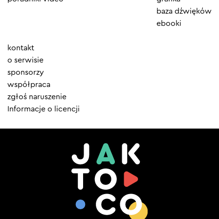
baza dźwięków
ebooki
Element
kontakt
menu
o serwisie
sponsorzy
współpraca
zgłoś naruszenie
Informacje o licencji