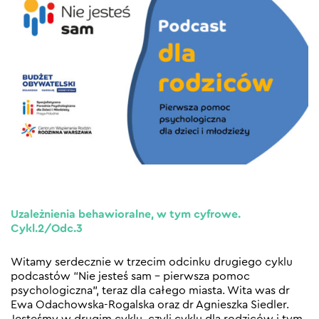
Uzależnienia behawioralne, w tym cyfrowe.
Cykl.2/Odc.3
Witamy serdecznie w trzecim odcinku drugiego cyklu
podcastów “Nie jesteś sam – pierwsza pomoc
psychologiczna”, teraz dla całego miasta. Wita was dr
Ewa Odachowska-Rogalska oraz dr Agnieszka Siedler.
Jesteśmy w drugim cyklu, czyli cyklu dla rodziców i tym