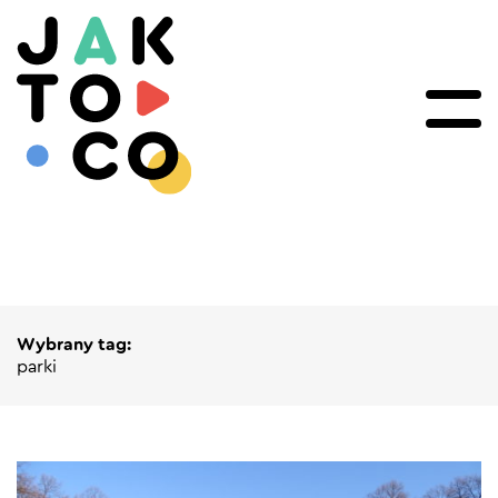
Wybrany tag:
parki