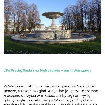
L14: Praski, Saski i na Mokotowie – parki Warszawy
W Warszawie istnieje kilkadziesiąt parków. Mają różną
genezę, atrakcje, wygląd. Ale jedno je łączy – ogromne
znaczenie dla życia w mieście. Jak by się nam żyło,
gdyby nagle zniknęły z mapy Warszawy?! Przykłady
trzech z nich – Parku Praskiego, Ogrodu Saskiego i Pola