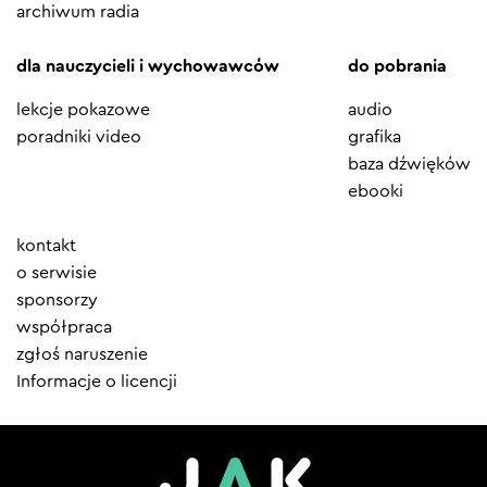
archiwum radia
dla nauczycieli i wychowawców
do pobrania
lekcje pokazowe
audio
poradniki video
grafika
baza dźwięków
ebooki
Element
kontakt
menu
o serwisie
sponsorzy
współpraca
zgłoś naruszenie
Informacje o licencji