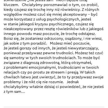
kluczem. Chciałyśmy porozmawiać o tym, co zrobić,
kiedy czujesz się trochę inny niż rówieśnicy. Z różnych
względów możesz czuć się mniej akceptowany – być
może korzystasz z usług psychologicznych, jesteś
w stanie jakiegoś kryzysu psychicznego, czujesz się
nieakceptowany przez resztę rówieśników lub z jakiegoś
innego powodu masz poczucie, że trochę odstajesz.
Boisz się, że zostaniesz odrzucony, osądzony, i nie wiesz,
jak sobie z tym poradzić. Możesz mieć poczucie,
że jesteś gorszy od innych, że jesteś niewystarczający,
ponieważ przeżywasz pewne trudności. Możesz też czuć
się samotny w tych swoich trudnościach. To może być
związane z diagnozą zdrowotną, którą otrzymałeś,
z problemami emocjonalnymi, trudnościami w twoich
relacjach czy po prostu ze stresem i presją. W takich
chwilach łatwo jest uwierzyć, że to ty przeżywasz swoje
problemy i że nikt cię nie rozumie. Jednak
chciałybyśmy właśnie dzisiaj ci powiedzieć, że nie jesteś
z tym sam.…