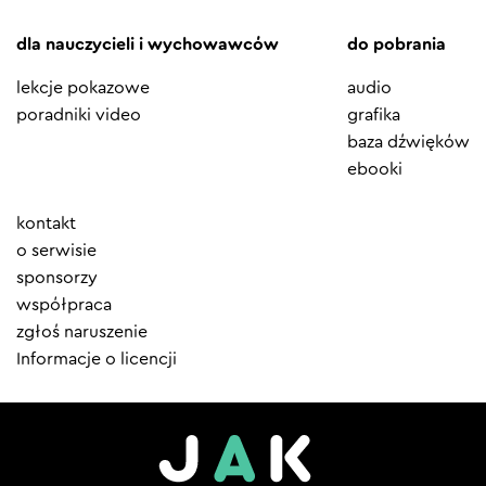
dla nauczycieli i wychowawców
do pobrania
lekcje pokazowe
audio
poradniki video
grafika
baza dźwięków
ebooki
Element
kontakt
menu
o serwisie
sponsorzy
współpraca
zgłoś naruszenie
Informacje o licencji