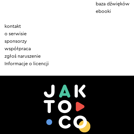
baza dźwięków
ebooki
Element
kontakt
menu
o serwisie
sponsorzy
współpraca
zgłoś naruszenie
Informacje o licencji