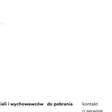
Element
cieli i wychowawców
do pobrania
kontakt
menu
o serwisie