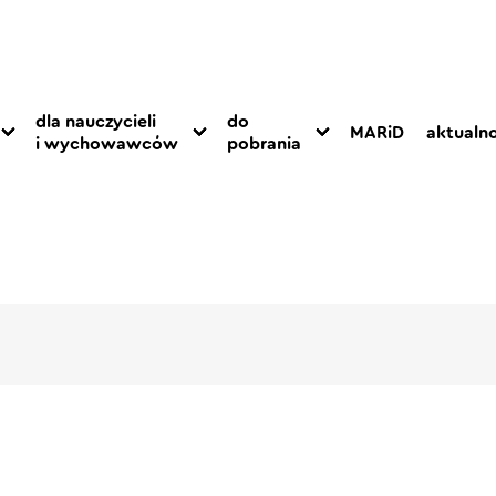
dla nauczycieli
do
MARiD
aktualno
i wychowawców
pobrania