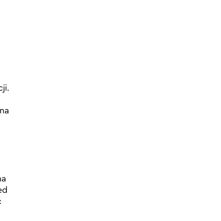
ji.
sna
na
ed
ć