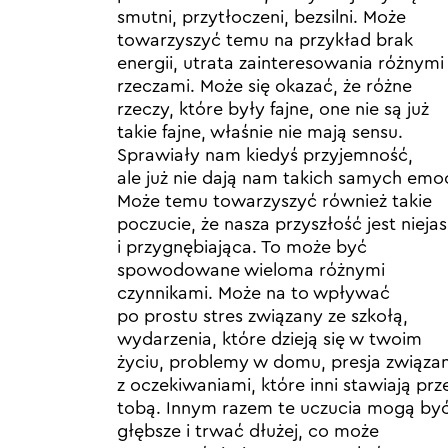
smutni, przytłoczeni, bezsilni. Może
towarzyszyć temu na przykład brak
energii, utrata zainteresowania różnymi
rzeczami. Może się okazać, że różne
rzeczy, które były fajne, one nie są już
takie fajne, właśnie nie mają sensu.
Sprawiały nam kiedyś przyjemność,
ale już nie dają nam takich samych emoc
Może temu towarzyszyć również takie
poczucie, że nasza przyszłość jest nieja
i przygnębiająca. To może być
spowodowane wieloma różnymi
czynnikami. Może na to wpływać
po prostu stres związany ze szkołą,
wydarzenia, które dzieją się w twoim
życiu, problemy w domu, presja związa
z oczekiwaniami, które inni stawiają prz
tobą. Innym razem te uczucia mogą by
głębsze i trwać dłużej, co może