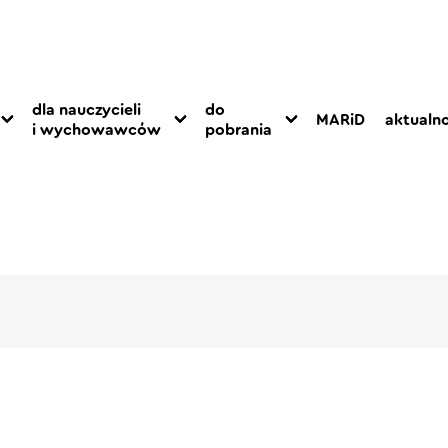
dla nauczycieli
do
MARiD
aktualno
i wychowawców
pobrania