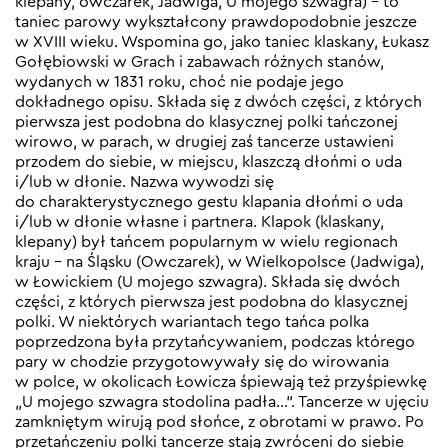
klepany, owczarek, Jadwiga, U mojego szwagra) – to
taniec parowy wykształcony prawdopodobnie jeszcze
w XVIII wieku. Wspomina go, jako taniec klaskany, Łukasz
Gołębiowski w Grach i zabawach różnych stanów,
wydanych w 1831 roku, choć nie podaje jego
dokładnego opisu. Składa się z dwóch części, z których
pierwsza jest podobna do klasycznej polki tańczonej
wirowo, w parach, w drugiej zaś tancerze ustawieni
przodem do siebie, w miejscu, klaszczą dłońmi o uda
i/lub w dłonie. Nazwa wywodzi się
do charakterystycznego gestu klapania dłońmi o uda
i/lub w dłonie własne i partnera. Klapok (klaskany,
klepany) był tańcem popularnym w wielu regionach
kraju – na Śląsku (Owczarek), w Wielkopolsce (Jadwiga),
w Łowickiem (U mojego szwagra). Składa się dwóch
części, z których pierwsza jest podobna do klasycznej
polki. W niektórych wariantach tego tańca polka
poprzedzona była przytańcywaniem, podczas którego
pary w chodzie przygotowywały się do wirowania
w polce, w okolicach Łowicza śpiewają też przyśpiewkę
„U mojego szwagra stodolina padła…”. Tancerze w ujęciu
zamkniętym wirują pod słońce, z obrotami w prawo. Po
przetańczeniu polki tancerze stają zwróceni do siebie