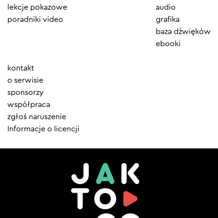
lekcje pokazowe
audio
poradniki video
grafika
baza dźwięków
ebooki
Element
kontakt
menu
o serwisie
sponsorzy
współpraca
zgłoś naruszenie
Informacje o licencji