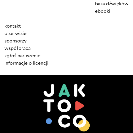
baza dźwięków
ebooki
Element
kontakt
menu
o serwisie
sponsorzy
współpraca
zgłoś naruszenie
Informacje o licencji