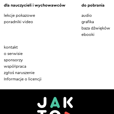
dla nauczycieli i wychowawców
do pobrania
lekcje pokazowe
audio
poradniki video
grafika
baza dźwięków
ebooki
Element
kontakt
menu
o serwisie
sponsorzy
współpraca
zgłoś naruszenie
Informacje o licencji