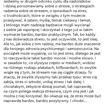
Jesteśmy w drugim odcinku cyklu dla nastolatków
i dzisiaj porozmawiamy sobie o stresie, o strategiach
radzenia sobie ze stresem, o sposobach na stres,
o trudnościach, które w związku z tym możecie
przeżywać. A zatem, myślę, temat ciekawy i temat,
z którego mam nadzieję będziecie mogli wycisnąć
z siebie jak najwięcej i skorzystać z tego już w takim
wymiarze bardzo, bardzo praktycznym. Tak, bo każdy
z nas doświadcza stresu, to jest oczywiste, to jest okej.
Ale to, jak sobie z nim radzisz, ma bardzo duże znaczenie
dla twojego zdrowia psychicznego i samopoczucia. Na
początek może wyjaśnię, co to jest stres, dlatego że jest
to rzeczywiście takie bardzo mocne i modne słowo. I
w zasadzie to, co słyszysz często w mediach, widzisz
na różnego rodzaju plakatach, billboardach, to zwykle
wiąże się z tym, że stresem nas się ciągle straszy. To
znaczy, że zwykle słyszymy taki przekaz typu: stres cię
zabija, stres ci szkodzi, unikaj stresu i tak dalej. I
chciałabym, żebyście dzisiaj poznali, tak naprawdę,
na czym polega reakcja stresowa, czym ona jest i jak
można z niej korzystać. Bo okazuje się, że stres może być
naprawdę bardzo, bardzo pozytywny. I chodzi…