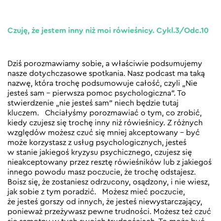
Czuję, że jestem inny niż moi rówieśnicy. Cykl.3/Odc.10
Dziś porozmawiamy sobie, a właściwie podsumujemy
nasze dotychczasowe spotkania. Nasz podcast ma taką
nazwę, która trochę podsumowuje całość, czyli „Nie
jesteś sam – pierwsza pomoc psychologiczna”. To
stwierdzenie „nie jesteś sam” niech będzie tutaj
kluczem. Chciałyśmy porozmawiać o tym, co zrobić,
kiedy czujesz się trochę inny niż rówieśnicy. Z różnych
względów możesz czuć się mniej akceptowany – być
może korzystasz z usług psychologicznych, jesteś
w stanie jakiegoś kryzysu psychicznego, czujesz się
nieakceptowany przez resztę rówieśników lub z jakiegoś
innego powodu masz poczucie, że trochę odstajesz.
Boisz się, że zostaniesz odrzucony, osądzony, i nie wiesz,
jak sobie z tym poradzić. Możesz mieć poczucie,
że jesteś gorszy od innych, że jesteś niewystarczający,
ponieważ przeżywasz pewne trudności. Możesz też czuć