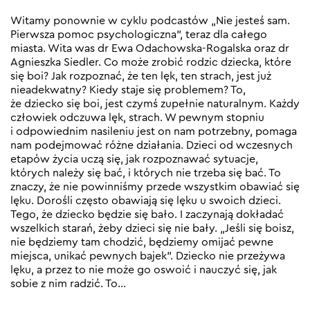
Witamy ponownie w cyklu podcastów „Nie jesteś sam.
Pierwsza pomoc psychologiczna”, teraz dla całego
miasta. Wita was dr Ewa Odachowska-Rogalska oraz dr
Agnieszka Siedler. Co może zrobić rodzic dziecka, które
się boi? Jak rozpoznać, że ten lęk, ten strach, jest już
nieadekwatny? Kiedy staje się problemem? To,
że dziecko się boi, jest czymś zupełnie naturalnym. Każdy
człowiek odczuwa lęk, strach. W pewnym stopniu
i odpowiednim nasileniu jest on nam potrzebny, pomaga
nam podejmować różne działania. Dzieci od wczesnych
etapów życia uczą się, jak rozpoznawać sytuacje,
których należy się bać, i których nie trzeba się bać. To
znaczy, że nie powinniśmy przede wszystkim obawiać się
lęku. Dorośli często obawiają się lęku u swoich dzieci.
Tego, że dziecko będzie się bało. I zaczynają dokładać
wszelkich starań, żeby dzieci się nie bały. „Jeśli się boisz,
nie będziemy tam chodzić, będziemy omijać pewne
miejsca, unikać pewnych bajek”. Dziecko nie przeżywa
lęku, a przez to nie może go oswoić i nauczyć się, jak
sobie z nim radzić. To…