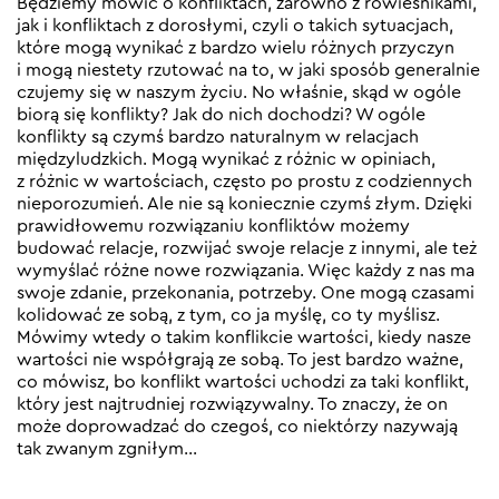
Będziemy mówić o konfliktach, zarówno z rówieśnikami,
jak i konfliktach z dorosłymi, czyli o takich sytuacjach,
które mogą wynikać z bardzo wielu różnych przyczyn
i mogą niestety rzutować na to, w jaki sposób generalnie
czujemy się w naszym życiu. No właśnie, skąd w ogóle
biorą się konflikty? Jak do nich dochodzi? W ogóle
konflikty są czymś bardzo naturalnym w relacjach
międzyludzkich. Mogą wynikać z różnic w opiniach,
z różnic w wartościach, często po prostu z codziennych
nieporozumień. Ale nie są koniecznie czymś złym. Dzięki
prawidłowemu rozwiązaniu konfliktów możemy
budować relacje, rozwijać swoje relacje z innymi, ale też
wymyślać różne nowe rozwiązania. Więc każdy z nas ma
swoje zdanie, przekonania, potrzeby. One mogą czasami
kolidować ze sobą, z tym, co ja myślę, co ty myślisz.
Mówimy wtedy o takim konflikcie wartości, kiedy nasze
wartości nie współgrają ze sobą. To jest bardzo ważne,
co mówisz, bo konflikt wartości uchodzi za taki konflikt,
który jest najtrudniej rozwiązywalny. To znaczy, że on
może doprowadzać do czegoś, co niektórzy nazywają
tak zwanym zgniłym…