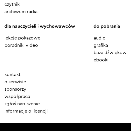
czytnik
archiwum radia
dla nauczycieli i wychowawców
do pobrania
lekcje pokazowe
audio
poradniki video
grafika
baza dźwięków
ebooki
Element
kontakt
menu
o serwisie
sponsorzy
współpraca
zgłoś naruszenie
Informacje o licencji