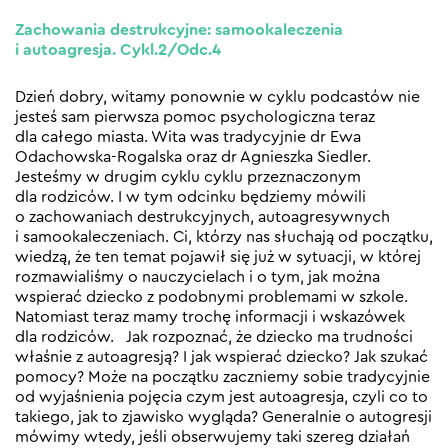
Zachowania destrukcyjne: samookaleczenia
i autoagresja. Cykl.2/Odc.4
Dzień dobry, witamy ponownie w cyklu podcastów nie
jesteś sam pierwsza pomoc psychologiczna teraz
dla całego miasta. Wita was tradycyjnie dr Ewa
Odachowska-Rogalska oraz dr Agnieszka Siedler.
Jesteśmy w drugim cyklu cyklu przeznaczonym
dla rodziców. I w tym odcinku będziemy mówili
o zachowaniach destrukcyjnych, autoagresywnych
i samookaleczeniach. Ci, którzy nas słuchają od początku,
wiedzą, że ten temat pojawił się już w sytuacji, w której
rozmawialiśmy o nauczycielach i o tym, jak można
wspierać dziecko z podobnymi problemami w szkole.
Natomiast teraz mamy trochę informacji i wskazówek
dla rodziców. Jak rozpoznać, że dziecko ma trudności
właśnie z autoagresją? I jak wspierać dziecko? Jak szukać
pomocy? Może na początku zaczniemy sobie tradycyjnie
od wyjaśnienia pojęcia czym jest autoagresja, czyli co to
takiego, jak to zjawisko wygląda? Generalnie o autogresji
mówimy wtedy, jeśli obserwujemy taki szereg działań