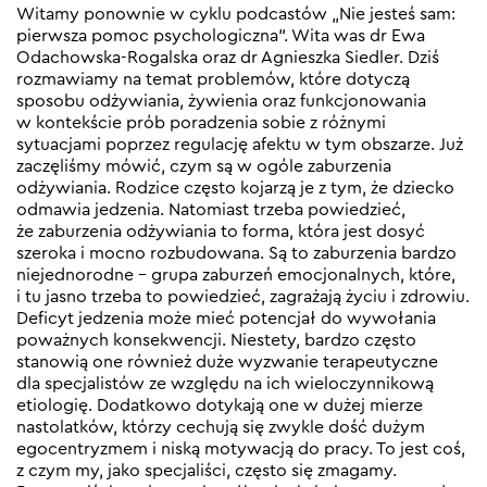
Witamy ponownie w cyklu podcastów „Nie jesteś sam:
pierwsza pomoc psychologiczna”. Wita was dr Ewa
Odachowska-Rogalska oraz dr Agnieszka Siedler. Dziś
rozmawiamy na temat problemów, które dotyczą
sposobu odżywiania, żywienia oraz funkcjonowania
w kontekście prób poradzenia sobie z różnymi
sytuacjami poprzez regulację afektu w tym obszarze. Już
zaczęliśmy mówić, czym są w ogóle zaburzenia
odżywiania. Rodzice często kojarzą je z tym, że dziecko
odmawia jedzenia. Natomiast trzeba powiedzieć,
że zaburzenia odżywiania to forma, która jest dosyć
szeroka i mocno rozbudowana. Są to zaburzenia bardzo
niejednorodne – grupa zaburzeń emocjonalnych, które,
i tu jasno trzeba to powiedzieć, zagrażają życiu i zdrowiu.
Deficyt jedzenia może mieć potencjał do wywołania
poważnych konsekwencji. Niestety, bardzo często
stanowią one również duże wyzwanie terapeutyczne
dla specjalistów ze względu na ich wieloczynnikową
etiologię. Dodatkowo dotykają one w dużej mierze
nastolatków, którzy cechują się zwykle dość dużym
egocentryzmem i niską motywacją do pracy. To jest coś,
z czym my, jako specjaliści, często się zmagamy.