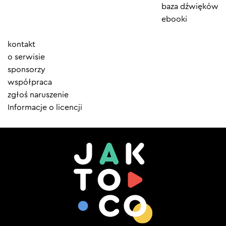
baza dźwięków
ebooki
Element
kontakt
menu
o serwisie
sponsorzy
współpraca
zgłoś naruszenie
Informacje o licencji