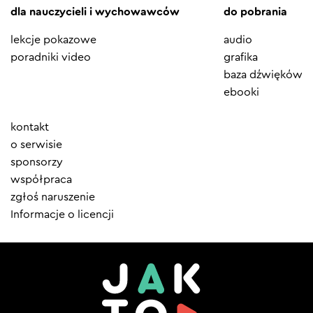
dla nauczycieli i wychowawców
do pobrania
lekcje pokazowe
audio
poradniki video
grafika
baza dźwięków
ebooki
Element
kontakt
menu
o serwisie
sponsorzy
współpraca
zgłoś naruszenie
Informacje o licencji