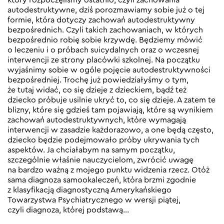
autodestruktywne, dziś porozmawiamy sobie już o tej
formie, która dotyczy zachowań autodestruktywny
bezpośrednich. Czyli takich zachowaniach, w których
bezpośrednio robię sobie krzywdę. Będziemy mówić
o leczeniu i o próbach suicydalnych oraz o wczesnej
interwencji ze strony placówki szkolnej. Na początku
wyjaśnimy sobie w ogóle pojęcie autodestruktywności
bezpośredniej. Trochę już powiedziałyśmy o tym,
że tutaj widać, co się dzieje z dzieckiem, bądź też
dziecko próbuje usilnie ukryć to, co się dzieje. A zatem te
blizny, które się gdzieś tam pojawiają, które są wynikiem
zachowań autodestruktywnych, które wymagają
interwencji w zasadzie każdorazowo, a one będą często,
dziecko będzie podejmowało próby ukrywania tych
aspektów. Ja chciałabym na samym początku,
szczególnie właśnie nauczycielom, zwrócić uwagę
na bardzo ważną z mojego punktu widzenia rzecz. Otóż
sama diagnoza samookaleczeń, która brzmi zgodnie
z klasyfikacją diagnostyczną Amerykańskiego
Towarzystwa Psychiatrycznego w wersji piątej,
czyli diagnoza, której podstawą…