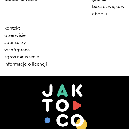
baza dźwięków
ebooki
Element
kontakt
menu
o serwisie
sponsorzy
współpraca
zgłoś naruszenie
Informacje o licencji