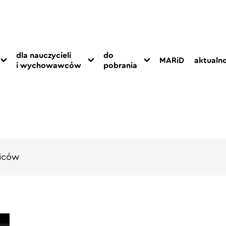
dla nauczycieli
do
MARiD
aktualno
i wychowawców
pobrania
ziców