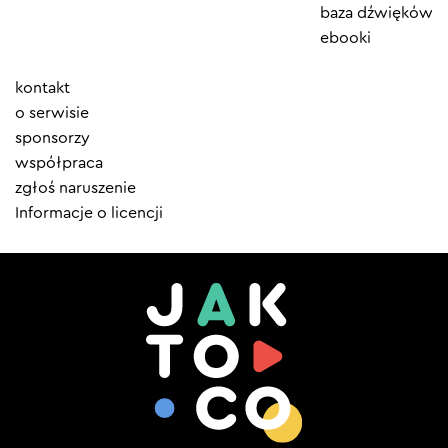
baza dźwięków
ebooki
Element
kontakt
menu
o serwisie
sponsorzy
współpraca
zgłoś naruszenie
Informacje o licencji