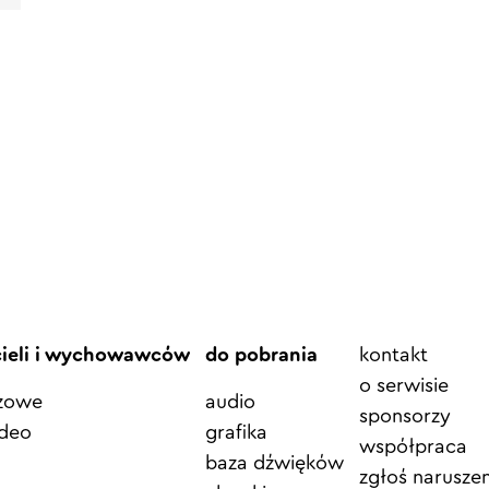
Element
cieli i wychowawców
do pobrania
kontakt
menu
o serwisie
azowe
audio
sponsorzy
ideo
grafika
współpraca
baza dźwięków
zgłoś naruszen