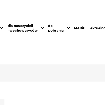
dla nauczycieli
do
MARiD
aktualno
i wychowawców
pobrania