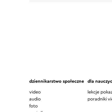
dziennikarstwo społeczne
dla nauczy
video
lekcje pok
audio
poradniki v
foto