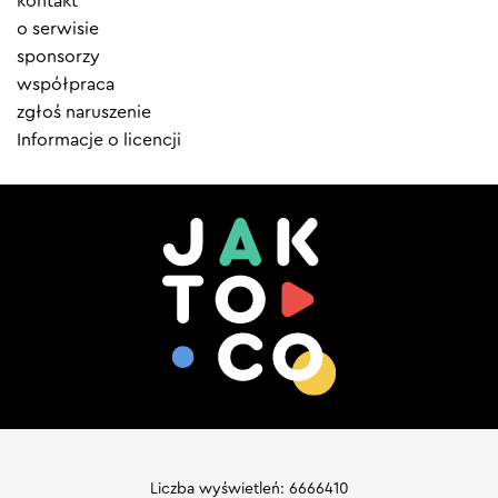
kontakt
menu
o serwisie
sponsorzy
współpraca
zgłoś naruszenie
Informacje o licencji
Liczba wyświetleń: 6666410