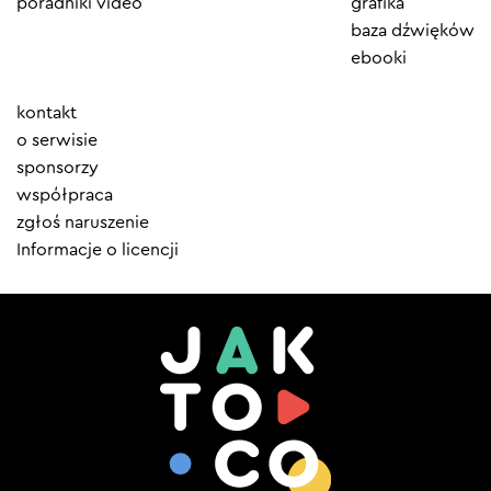
poradniki video
grafika
baza dźwięków
ebooki
Element
kontakt
menu
o serwisie
sponsorzy
współpraca
zgłoś naruszenie
Informacje o licencji