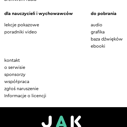
dla nauczycieli i wychowawców
do pobrania
lekcje pokazowe
audio
poradniki video
grafika
baza dźwięków
ebooki
Element
kontakt
menu
o serwisie
sponsorzy
współpraca
zgłoś naruszenie
Informacje o licencji