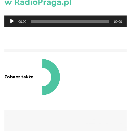
w RadioPraga.pl
Odtwarzacz
00:00
00:00
plików
dźwiękowych
Zobacz także