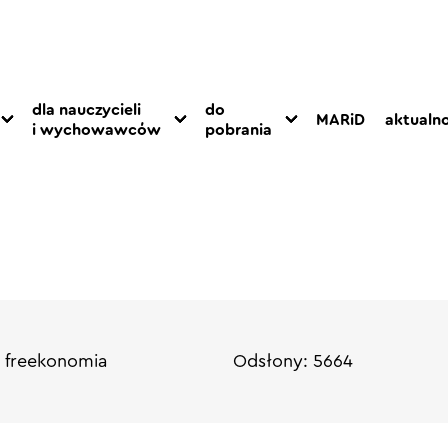
dla nauczycieli
do
MARiD
aktualno
i wychowawców
pobrania
 freekonomia
Odsłony: 5664