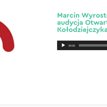
Marcin Wyrost
audycja Otwart
Kołodziejczyk
Odtwarzacz
00:00
plików
dźwiękowych