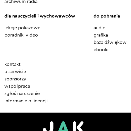
archiwum radia
dla nauczycieli i wychowawców
do pobrania
lekcje pokazowe
audio
poradniki video
grafika
baza dźwięków
ebooki
Element
kontakt
menu
o serwisie
sponsorzy
współpraca
zgłoś naruszenie
Informacje o licencji