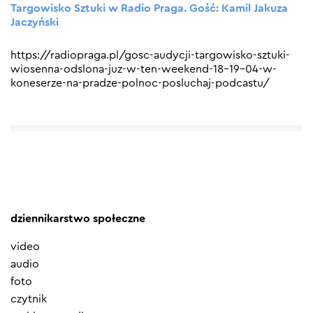
Targowisko Sztuki w Radio Praga. Gość: Kamil Jakuza
Jaczyński
https://radiopraga.pl/gosc-audycji-targowisko-sztuki-
wiosenna-odslona-juz-w-ten-weekend-18-19-04-w-
koneserze-na-pradze-polnoc-posluchaj-podcastu/
dziennikarstwo społeczne
video
audio
foto
czytnik