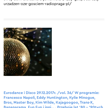
urzadzen-oze-gosciem-radiopraga-pl/
Eurodance i Disco 29.12.2017r. /vol. 36/ W programie:
Francesco Napoli, Eddy Huntington, Kylie Minogue,
Bros, Master Boy, Kim Wilde, Kajagoogoo, Trans-X,
Bananarama, Fun Fun i inni… . Przeboje lat ’80 – ’90tych,