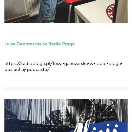
Luiza Ganczarska w Radio Praga
https://radiopraga.pl/luiza-ganczarska-w-radio-praga-
posluchaj-podcastu/