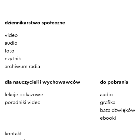
dziennikarstwo społeczne
video
audio
foto
czytnik
archiwum radia
dla nauczycieli i wychowawców
do pobrania
lekcje pokazowe
audio
poradniki video
grafika
baza dźwięków
ebooki
Element
kontakt
menu