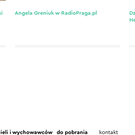
i
Angela Greniuk w RadioPraga.pl
Dz
He
Element
cieli i wychowawców
do pobrania
kontakt