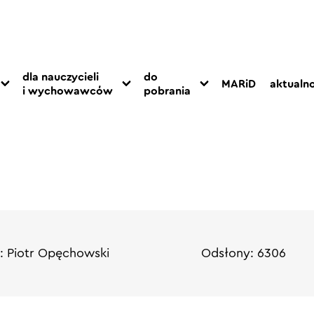
dla nauczycieli
do
MARiD
aktualno
i wychowawców
pobrania
: Piotr Opęchowski
Odsłony: 6306