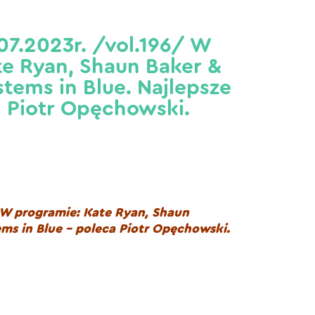
07.2023r. /vol.196/ W
te Ryan, Shaun Baker &
stems in Blue. Najlepsze
m Piotr Opęchowski.
 W programie: Kate Ryan, Shaun
ms in Blue – poleca Piotr Opęchowski.