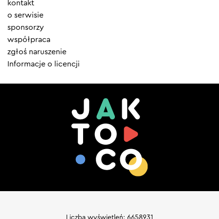
Element
kontakt
menu
o serwisie
sponsorzy
współpraca
zgłoś naruszenie
Informacje o licencji
Liczba wyświetleń: 6658931