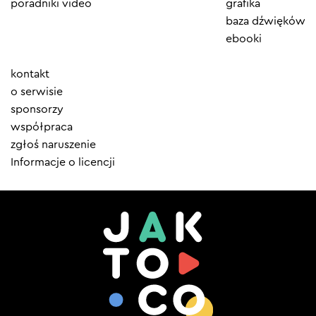
poradniki video
grafika
baza dźwięków
ebooki
Element
kontakt
menu
o serwisie
sponsorzy
współpraca
zgłoś naruszenie
Informacje o licencji