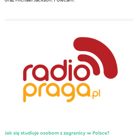
Jak się studiuje osobom z zagranicy w Polsce?