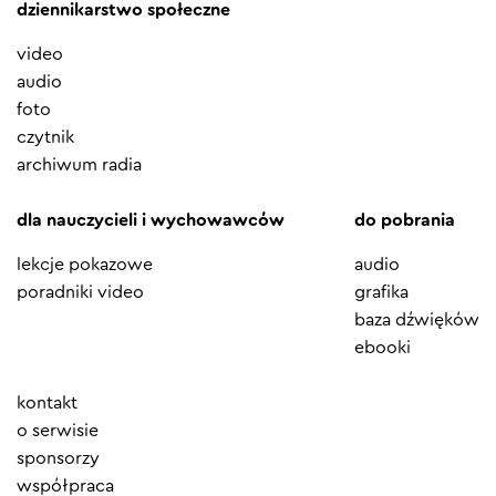
dziennikarstwo społeczne
video
audio
foto
czytnik
archiwum radia
dla nauczycieli i wychowawców
do pobrania
lekcje pokazowe
audio
poradniki video
grafika
baza dźwięków
ebooki
Element
kontakt
menu
o serwisie
sponsorzy
współpraca