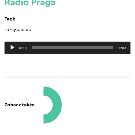
Radio Praga
Tagi:
rozsypaniec
Odtwarzacz
00:00
00:00
plików
dźwiękowych
Zobacz także