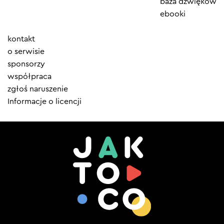
baza dźwięków
ebooki
Element
kontakt
menu
o serwisie
sponsorzy
współpraca
zgłoś naruszenie
Informacje o licencji