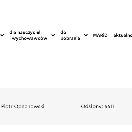
dla nauczycieli
do
MARiD
aktualno
i wychowawców
pobrania
 Piotr Opęchowski
Odsłony: 4411