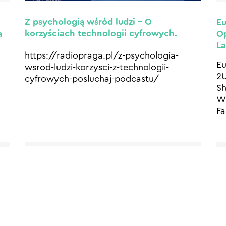
Z psychologią wśród ludzi – O
Eu
korzyściach technologii cyfrowych.
a
Op
La
https://radiopraga.pl/z-psychologia-
Eu
wsrod-ludzi-korzysci-z-technologii-
2U
cyfrowych-posluchaj-podcastu/
Sh
Wi
Fa