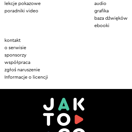
lekcje pokazowe
audio
poradniki video
grafika
baza dźwięków
ebooki
Element
kontakt
menu
o serwisie
sponsorzy
współpraca
zgłoś naruszenie
Informacje o licencji